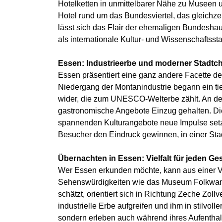
Hotelketten in unmittelbarer Nähe zu Museen u
Hotel rund um das Bundesviertel, das gleichz
lässt sich das Flair der ehemaligen Bundeshaup
als internationale Kultur- und Wissenschaftssta
Essen: Industrieerbe und moderner Stadtch
Essen präsentiert eine ganz andere Facette de
Niedergang der Montanindustrie begann ein tie
wider, die zum UNESCO-Welterbe zählt. An de
gastronomische Angebote Einzug gehalten. Die 
spannenden Kulturangebote neue Impulse setze
Besucher den Eindruck gewinnen, in einer Stad
Übernachten in Essen: Vielfalt für jeden G
Wer Essen erkunden möchte, kann aus einer V
Sehenswürdigkeiten wie das Museum Folkwang 
schätzt, orientiert sich in Richtung Zeche Zol
industrielle Erbe aufgreifen und ihm in stilv
sondern erleben auch während ihres Aufenthalt