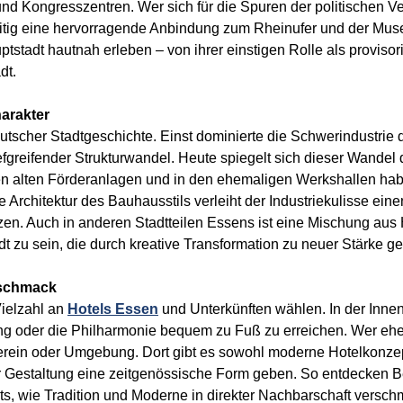
nd Kongresszentren. Wer sich für die Spuren der politischen Ve
eitig eine hervorragende Anbindung zum Rheinufer und der Muse
tstadt hautnah erleben – von ihrer einstigen Rolle als provisor
dt.
arakter
utscher Stadtgeschichte. Einst dominierte die Schwerindustrie
fgreifender Strukturwandel. Heute spiegelt sich dieser Wandel 
n alten Förderanlagen und in den ehemaligen Werkshallen ha
Architektur des Bauhausstils verleiht der Industriekulisse ein
n. Auch in anderen Stadtteilen Essens ist eine Mischung aus 
t zu sein, die durch kreative Transformation zu neuer Stärke ge
eschmack
ielzahl an
Hotels Essen
und Unterkünften wählen. In der Innen
oder die Philharmonie bequem zu Fuß zu erreichen. Wer eher
lverein oder Umgebung. Dort gibt es sowohl moderne Hotelkonzep
oller Gestaltung eine zeitgenössische Form geben. So entdecken
s, wie Tradition und Moderne in direkter Nachbarschaft versch