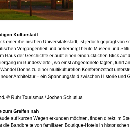
digen Kulturstadt
uck einer rheinischen Universitätsstadt, ist jedoch geprägt von 
litischen Vergangenheit und beherbergt heute Museen und Stift
 Haus der Geschichte erlaubt einen eindrücklichen Blick auf d
iergang im Bundesviertel, wo einst Abgeordnete tagten, führt
 Wandel Bonns zu einer multikulturellen Konferenzstadt unterstr
euer Architektur – ein Spannungsfeld zwischen Historie und G
end. © Ruhr Tourismus / Jochen Schlutius
e zum Greifen nah
ude auf kurzen Wegen erkunden möchten, finden direkt im Stad
ht die Bandbreite von familiären Boutique-Hotels in historische