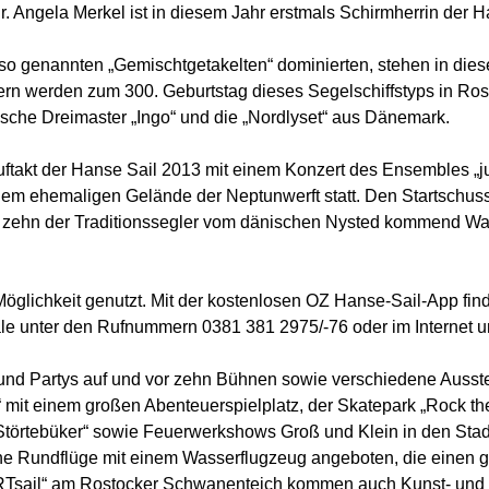
. Angela Merkel ist in diesem Jahr erstmals Schirmherrin der H
 genannten „Gemischtgetakelten“ dominierten, stehen in dies
rn werden zum 300. Geburtstag dieses Segelschiffstyps in Ros
sche Dreimaster „Ingo“ und die „Nordlyset“ aus Dänemark.
 Auftakt der Hanse Sail 2013 mit einem Konzert des Ensembles
m ehemaligen Gelände der Neptunwerft statt. Den Startschuss 
rn zehn der Traditionssegler vom dänischen Nysted kommend W
öglichkeit genutzt. Mit der kostenlosen OZ Hanse-Sail-App find
le unter den Rufnummern 0381 381 2975/-76 oder im Internet 
 und Partys auf und vor zehn Bühnen sowie verschiedene Ausst
rk“ mit einem großen Abenteuerspielplatz, der Skatepark „Rock 
Störtebüker“ sowie Feuerwerkshows Groß und Klein in den Stad
he Rundflüge mit einem Wasserflugzeug angeboten, die einen gu
Tsail“ am Rostocker Schwanenteich kommen auch Kunst- und Kul