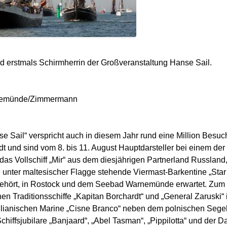
d erstmals Schirmherrin der Großveranstaltung Hanse Sail.
arnemünde/Zimmermann
e Sail“ verspricht auch in diesem Jahr rund eine Million Besuc
 und sind vom 8. bis 11. August Hauptdarsteller bei einem der 
s Vollschiff „Mir“ aus dem diesjährigen Partnerland Russland,
e unter maltesischer Flagge stehende Viermast-Barkentine „Star 
gehört, in Rostock und dem Seebad Warnemünde erwartet. Zum e
en Traditionsschiffe „Kapitan Borchardt“ und „General Zaruski“
lianischen Marine „Cisne Branco“ neben dem polnischen Segels
fsjubilare „Banjaard“, „Abel Tasman“, „Pippilotta“ und der Da