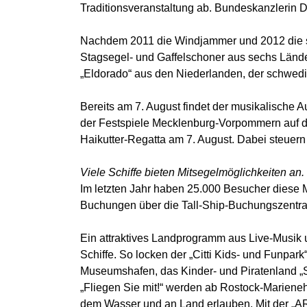
Traditionsveranstaltung ab. Bundeskanzlerin Dr
Nachdem 2011 die Windjammer und 2012 die so
Stagsegel- und Gaffelschoner aus sechs Lände
„Eldorado“ aus den Niederlanden, der schwedi
Bereits am 7. August findet der musikalische
der Festspiele Mecklenburg-Vorpommern auf de
Haikutter-Regatta am 7. August. Dabei steue
Viele Schiffe bieten Mitsegelmöglichkeiten an.
Im letzten Jahr haben 25.000 Besucher diese M
Buchungen über die Tall-Ship-Buchungszentra
Ein attraktives Landprogramm aus Live-Musik
Schiffe. So locken der „Citti Kids- und Funpa
Museumshafen, das Kinder- und Piratenland „
„Fliegen Sie mit!“ werden ab Rostock-Mariene
dem Wasser und an Land erlauben. Mit der „AR