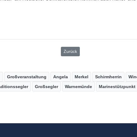
Zurück
n
Großveranstaltung
Angela
Merkel
Schirmherrin
Win
aditionssegler
Großsegler
Warnemünde
Marinestützpunkt