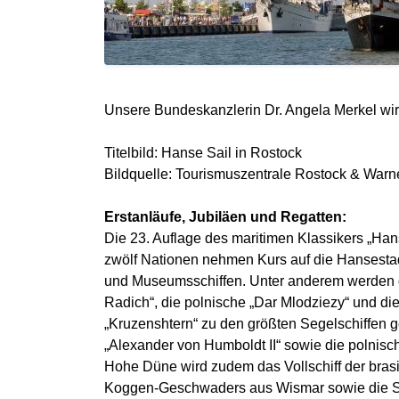
Unsere Bundeskanzlerin Dr. Angela Merkel wir
Titelbild: Hanse Sail in Rostock
Bildquelle: Tourismuszentrale Rostock & W
Erstanläufe, Jubiläen und Regatten:
Die 23. Auflage des maritimen Klassikers „Hans
zwölf Nationen nehmen Kurs auf die Hansestadt
und Museumsschiffen. Unter anderem werden da
Radich“, die polnische „Dar Mlodziezy“ und di
„Kruzenshtern“ zu den größten Segelschiffen 
„Alexander von Humboldt II“ sowie die polnisch
Hohe Düne wird zudem das Vollschiff der brasi
Koggen-Geschwaders aus Wismar sowie die Schif