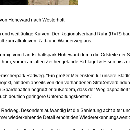
von Hoheward nach Westerholt.
 und weitläufige Kurven: Der Regionalverband Ruhr (RVR) ba
lt zum attraktiven Rad- und Wanderweg aus.
elförmig vom Landschaftspark Hoheward durch die Ortsteile der
chum, vorbei am alten Zechengelände Schlägel & Eisen bis zu
mscherpark Radweg. "Ein großer Meilenstein für unsere Stadtent
s Projekt, mit dem abseits von den vorhandenen Straßenverbind
r Spardebatten begrüßt er außerdem, dass der Weg asphaltiert we
uch deutlich geringere Unterhaltungskosten."
ter Radweg. Besonders aufwändig ist die Sanierung acht alter un
mmer wiederkehrende Detail erhöht den Wiedererkennungswert d