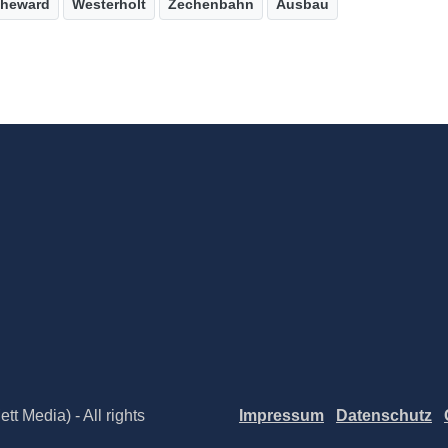
heward
Westerholt
Zechenbahn
Ausbau
t Media) - All rights
Impressum
Datenschutz