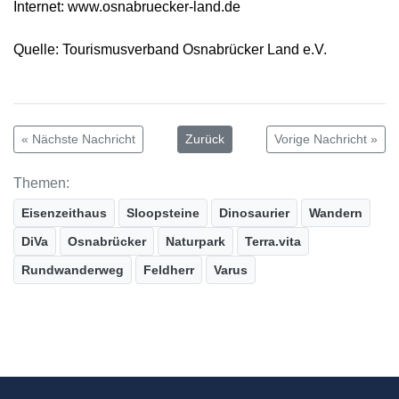
Internet: www.osnabruecker-land.de
Quelle: Tourismusverband Osnabrücker Land e.V.
« Nächste Nachricht
Zurück
Vorige Nachricht »
Themen:
Eisenzeithaus
Sloopsteine
Dinosaurier
Wandern
DiVa
Osnabrücker
Naturpark
Terra.vita
Rundwanderweg
Feldherr
Varus