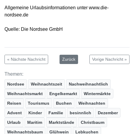
Allgemeine Urlaubsinformationen unter www.die-
nordsee.de
Quelle: Die Nordsee GmbH
« Nächste Nachricht
Zurück
Vorige Nachricht »
Themen:
Nordsee
Weihnachtszeit
Nachweihnachtlich
Weihnachtsmarkt
Engelkemarkt
Wintermärkte
Reisen
Tourismus
Buchen
Weihnachten
Advent
Kinder
Familie
besinnlich
Dezember
Urlaub
Maritim
Marktstände
Christbaum
Weihnachtsbaum
Glühwein
Lebkuchen