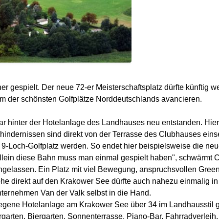
 gespielt. Der neue 72-er Meisterschaftsplatz dürfte künftig w
em der schönsten Golfplätze Norddeutschlands avancieren.
bar hinter der Hotelanlage des Landhauses neu entstanden. Hi
hindernissen sind direkt von der Terrasse des Clubhauses einseh
9-Loch-Golfplatz werden. So endet hier beispielsweise die neu
allein diese Bahn muss man einmal gespielt haben", schwärmt 
eingelassen. Ein Platz mit viel Bewegung, anspruchsvollen Gree
e direkt auf den Krakower See dürfte auch nahezu einmalig in 
ernehmen Van der Valk selbst in die Hand.
legene Hotelanlage am Krakower See über 34 im Landhausstil g
ergarten, Biergarten, Sonnenterrasse, Piano-Bar, Fahrradverleih,