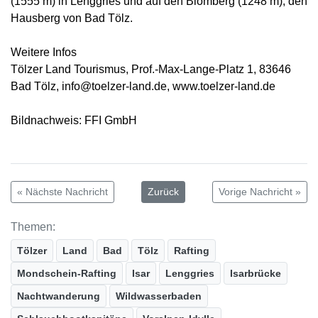
(1555 m) in Lenggries und auf den Blomberg (1248 m), den
Hausberg von Bad Tölz.
Weitere Infos
Tölzer Land Tourismus, Prof.-Max-Lange-Platz 1, 83646
Bad Tölz, info@toelzer-land.de, www.toelzer-land.de
Bildnachweis: FFI GmbH
« Nächste Nachricht
Zurück
Vorige Nachricht »
Themen:
Tölzer
Land
Bad
Tölz
Rafting
Mondschein-Rafting
Isar
Lenggries
Isarbrücke
Nachtwanderung
Wildwasserbaden