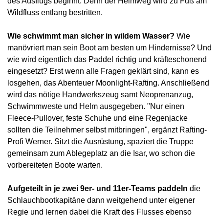
des Ausflugs beginnt: Denn der Heimweg wird zu Fuß am
Wildfluss entlang bestritten.
Wie schwimmt man sicher in wildem Wasser?
Wie
manövriert man sein Boot am besten um Hindernisse? Und
wie wird eigentlich das Paddel richtig und kräfteschonend
eingesetzt? Erst wenn alle Fragen geklärt sind, kann es
losgehen, das Abenteuer Moonlight-Rafting. Anschließend
wird das nötige Handwerkszeug samt Neoprenanzug,
Schwimmweste und Helm ausgegeben. "Nur einen
Fleece-Pullover, feste Schuhe und eine Regenjacke
sollten die Teilnehmer selbst mitbringen", ergänzt Rafting-
Profi Werner. Sitzt die Ausrüstung, spaziert die Truppe
gemeinsam zum Ablegeplatz an die Isar, wo schon die
vorbereiteten Boote warten.
Aufgeteilt in je zwei 9er- und 11er-Teams paddeln
die
Schlauchbootkapitäne dann weitgehend unter eigener
Regie und lernen dabei die Kraft des Flusses ebenso