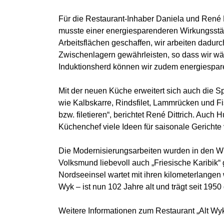
Für die Restaurant-Inhaber Daniela und René D
musste einer energiesparenderen Wirkungsstätt
Arbeitsflächen geschaffen, wir arbeiten dadur
Zwischenlagern gewährleisten, so dass wir wä
Induktionsherd können wir zudem energiesparen
Mit der neuen Küche erweitert sich auch die S
wie Kalbskarre, Rindsfilet, Lammrücken und Fi
bzw. filetieren“, berichtet René Dittrich. Auc
Küchenchef viele Ideen für saisonale Gerichte vo
Die Modernisierungsarbeiten wurden in den Win
Volksmund liebevoll auch „Friesische Karibik“ 
Nordseeinsel wartet mit ihren kilometerlange
Wyk – ist nun 102 Jahre alt und trägt seit 195
Weitere Informationen zum Restaurant „Alt Wyk“