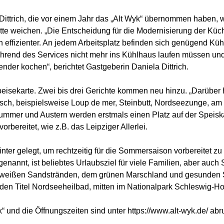
ittrich, die vor einem Jahr das „Alt Wyk“ übernommen haben, wa
e weichen. „Die Entscheidung für die Modernisierung der Küche
ch effizienter. An jedem Arbeitsplatz befinden sich genügend K
hrend des Services nicht mehr ins Kühlhaus laufen müssen und
der kochen“, berichtet Gastgeberin Daniela Dittrich.
peisekarte. Zwei bis drei Gerichte kommen neu hinzu. „Darüber
sch, beispielsweise Loup de mer, Steinbutt, Nordseezunge, am
h Hummer und Austern werden erstmals einen Platz auf der Speisk
rbereitet, wie z.B. das Leipziger Allerlei.
ter gelegt, um rechtzeitig für die Sommersaison vorbereitet zu
genannt, ist beliebtes Urlaubsziel für viele Familien, aber auc
n weißen Sandstränden, dem grünen Marschland und gesunden Se
0 den Titel Nordseeheilbad, mitten im Nationalpark Schleswig-H
 und die Öffnungszeiten sind unter https://www.alt-wyk.de/ abru