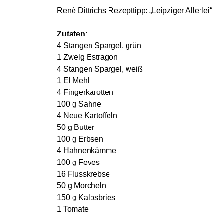
René Dittrichs Rezepttipp: „Leipziger Allerlei“
Zutaten:
4 Stangen Spargel, grün
1 Zweig Estragon
4 Stangen Spargel, weiß
1 El Mehl
4 Fingerkarotten
100 g Sahne
4 Neue Kartoffeln
50 g Butter
100 g Erbsen
4 Hahnenkämme
100 g Feves
16 Flusskrebse
50 g Morcheln
150 g Kalbsbries
1 Tomate