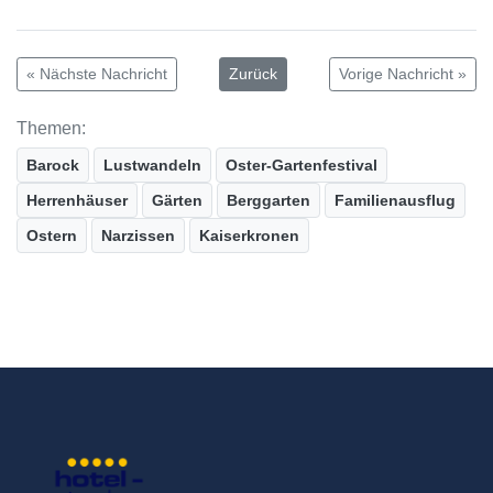
« Nächste Nachricht
Zurück
Vorige Nachricht »
Themen:
Barock
Lustwandeln
Oster-Gartenfestival
Herrenhäuser
Gärten
Berggarten
Familienausflug
Ostern
Narzissen
Kaiserkronen