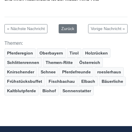
« Nächste Nachricht
Zurück
Vorige Nachricht »
Themen:
Pferderegion
Oberbayern
Tirol
Holzrücken
Schlittenrennen
Themen-Ritte
Österreich
Knirschender
Schnee
Pferdefreunde
roeslerhaus
Frühstücksbuffet
Fischbachau
Elbach
Bäuerliche
Kaltblutpferde
Biohof
Sonnenstatter