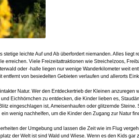
s stetige leichte Auf und Ab überfordert niemanden. Alles liegt r
 erreichen. Viele Freizeitattraktionen wie Streichelzoos, Freib
terwald oder -halle liegen nur wenige Wanderkilometer weit ent
entfernt von besiedelten Gebieten verlaufen und allerorts Ein
ntakter Natur. Wer den Entdeckertrieb der Kleinen anzuregen w
nd Eichhörnchen zu entdecken, die Kinder lieben es, Staudä
Blitz eingeschlagen ist, Ameisenhaufen oder glitzernde Steine
ein wenig nachhelfen, um die Kinder den Zugang zur Natur fin
derheiten der Umgebung und lassen die Zeit wie im Flug vergehe
platz der Welt ist sind Wald und Wiese. Wenn es den Kids gar z