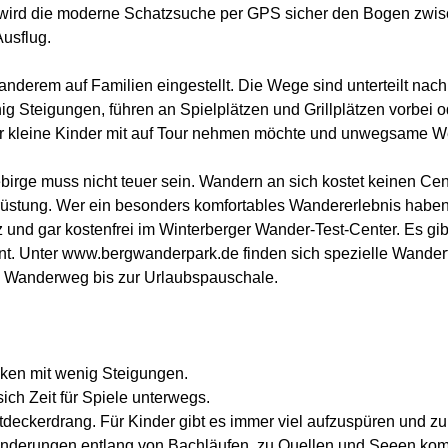
wird die moderne Schatzsuche per GPS sicher den Bogen zwis
usflug.
nderem auf Familien eingestellt. Die Wege sind unterteilt nac
 Steigungen, führen an Spielplätzen und Grillplätzen vorbei ode
kleine Kinder mit auf Tour nehmen möchte und unwegsame Wege 
ebirge muss nicht teuer sein. Wandern an sich kostet keinen C
rüstung. Wer ein besonders komfortables Wandererlebnis haben w
und gar kostenfrei im Winterberger Wander-Test-Center. Es gibt
ernt. Unter www.bergwanderpark.de finden sich spezielle Wandert
m Wanderweg bis zur Urlaubspauschale.
ken mit wenig Steigungen.
h Zeit für Spiele unterwegs.
tdeckerdrang. Für Kinder gibt es immer viel aufzuspüren und z
 Wanderungen entlang von Bachläufen, zu Quellen und Seeen ko