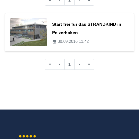
Start frei für das STRANDKIND in
Pelzerhaken
30.09.2016 11:42
«
‹
1
›
»