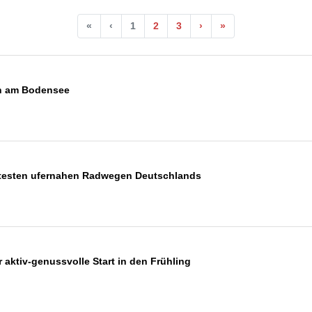
«
‹
1
2
3
›
»
en am Bodensee
btesten ufernahen Radwegen Deutschlands
 aktiv-genussvolle Start in den Frühling