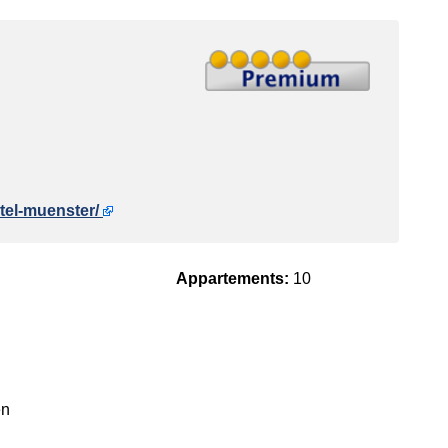
otel-muenster/
Appartements:
10
en