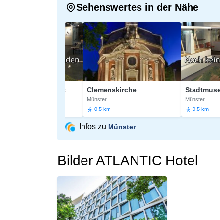
Sehenswertes in der Nähe
ür Lackkunst
Clemenskirche
Stadtmuseum
Münster
Münster
0,5 km
0,5 km
Infos zu
Münster
Bilder ATLANTIC Hotel