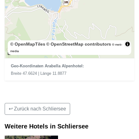
© OpenMapTiles
© OpenStreetMap contributors
© mett-
300 m
media
Geo-Koordinaten Arabella Alpenhotel:
Breite 47.6624 | Länge 11.8877
↩ Zurück nach Schliersee
Weitere Hotels in Schliersee