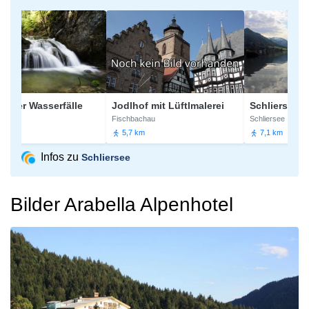
ler Wasserfälle
Jodlhof mit Lüftlmalerei
Schliersee
Fischbachau
Schliersee
5,7 km
7,1 km
Infos zu
Schliersee
Bilder Arabella Alpenhotel