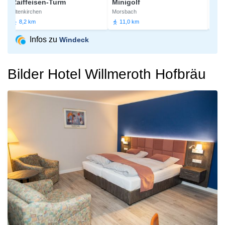
Raiffeisen-Turm
Minigolf
Minigo
Altenkirchen
Morsbach
Nümbrec
8,2 km
11,0 km
11,9 
Infos zu
Windeck
Bilder Hotel Willmeroth Hofbräu