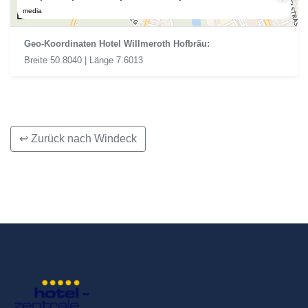
300 m
media
Geo-Koordinaten Hotel Willmeroth Hofbräu:
Breite 50.8040 | Länge 7.6013
↩ Zurück nach Windeck