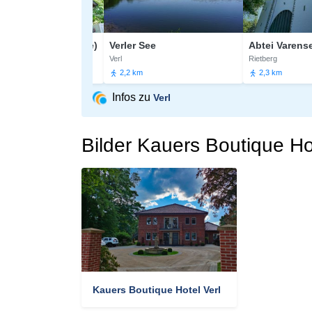
 (Bunten Mühle)
Verler See
Abtei Varensell
Verl
Rietberg
2,2 km
2,3 km
Infos zu
Verl
Bilder Kauers Boutique Ho
Kauers Boutique Hotel Verl