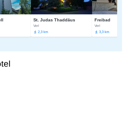
St. Judas Thaddäus
Freibad
Verl
Verl
2,3 km
3,3 km
tel