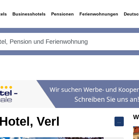
els
Businesshotels
Pensionen
Ferienwohnungen
Deutsc
We
otel, Verl
...