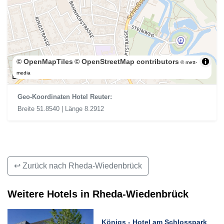
© OpenMapTiles
© OpenStreetMap contributors
© mett-
200 m
media
Geo-Koordinaten Hotel Reuter:
Breite 51.8540 | Länge 8.2912
↩ Zurück nach Rheda-Wiedenbrück
Weitere Hotels in Rheda-Wiedenbrück
Königs - Hotel am Schlosspark