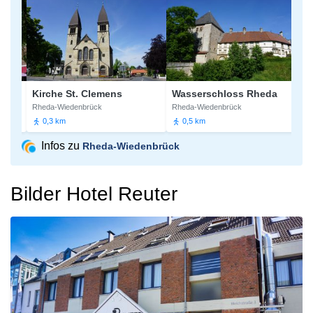
adtkirche Rheda
Kirche St. Clemens
Wasserschloss Rheda
Flo
Rheda-Wiedenbrück
Rheda-Wiedenbrück
Rhe
0,3 km
0,5 km
1
Infos zu
Rheda-Wiedenbrück
Bilder Hotel Reuter