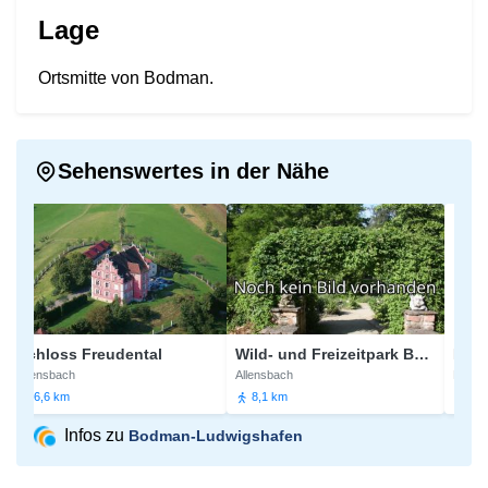
Lage
Ortsmitte von Bodman.
Sehenswertes in der Nähe
Schloss Freudental
Wild- und Freizeitpark Bodanrück
Radolf
Allensbach
Allensbach
Radolfzell
6,6 km
8,1 km
8,6 km
Infos zu
Bodman-Ludwigshafen