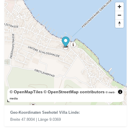
© OpenMapTiles
© OpenStreetMap contributors
© mett-
300 m
media
Geo-Koordinaten Seehotel Villa Linde:
Breite 47.8004 | Länge 9.0369