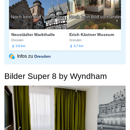
Neustädter Markthalle
Erich Kästner Museum
Sem
Dresden
Dresden
Dres
0,6 km
0,7 km
0,
Infos zu
Dresden
Bilder Super 8 by Wyndham