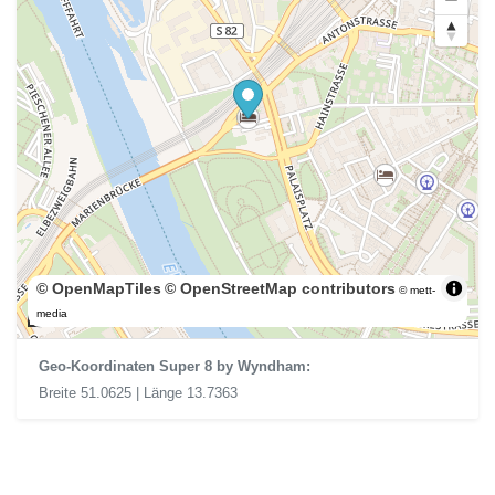
© OpenMapTiles
© OpenStreetMap contributors
© mett-
200 m
media
Geo-Koordinaten Super 8 by Wyndham:
Breite 51.0625 | Länge 13.7363