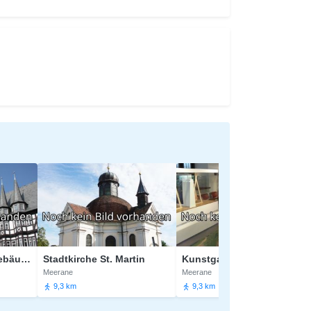
gebäude
Stadtkirche St. Martin
Kunstgalerie
Pfa
Meerane
Meerane
Meer
9,3 km
9,3 km
9,