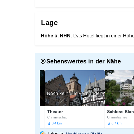
Lage
Höhe ü. NHN:
Das Hotel liegt in einer Hö
Sehenswertes in der Nähe
hweinsburg
Theater
Schloss Blankenha
ße
Crimmitschau
Crimmitschau
3,4 km
6,7 km
Infos zu