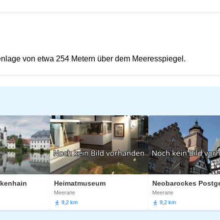
henlage von etwa 254 Metern über dem Meeresspiegel.
in
Heimatmuseum
Neobarockes Post
Meerane
Meerane
9,2 km
9,2 km