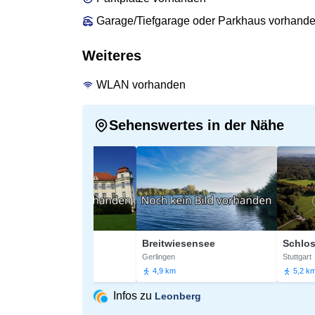
Garage/Tiefgarage oder Parkhaus vorhand
Weiteres
WLAN vorhanden
Sehenswertes in der Nähe
ss Höfingen
Breitwiesensee
Schloss Soli
rg
Gerlingen
Stuttgart
km
4,9 km
5,2 km
Infos zu
Leonberg