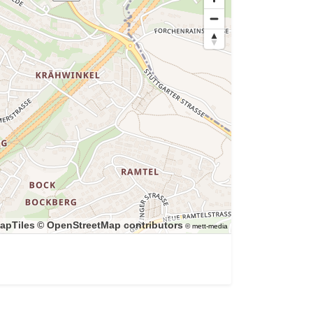
apTiles
© OpenStreetMap contributors
© mett-media