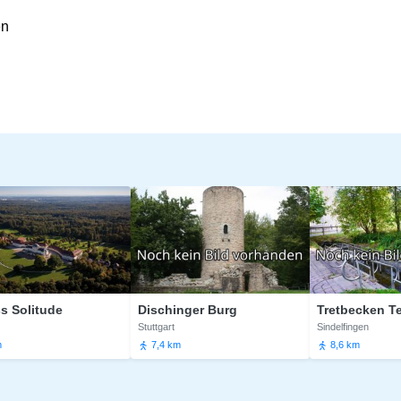
en
tude
Dischinger Burg
Tretbecken Teufels
Stuttgart
Sindelfingen
7,4 km
8,6 km