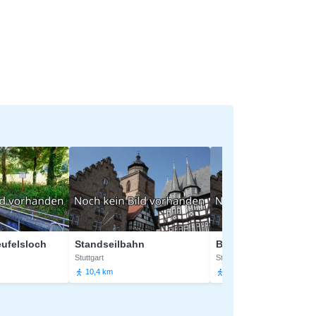
loch
Standseilbahn
Bismarckturm
Stuttgart
Stuttgart
10,4 km
10,8 km