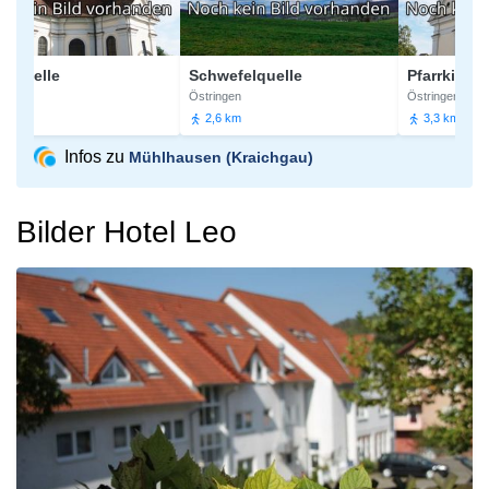
pelle
Schwefelquelle
Pfarrkirche St.
Östringen
Östringen
2,6 km
3,3 km
Infos zu
Mühlhausen (Kraichgau)
Bilder Hotel Leo