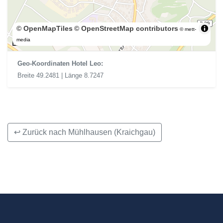
© OpenMapTiles
© OpenStreetMap contributors
© mett-
300 m
media
Geo-Koordinaten Hotel Leo:
Breite 49.2481 | Länge 8.7247
↩ Zurück nach Mühlhausen (Kraichgau)