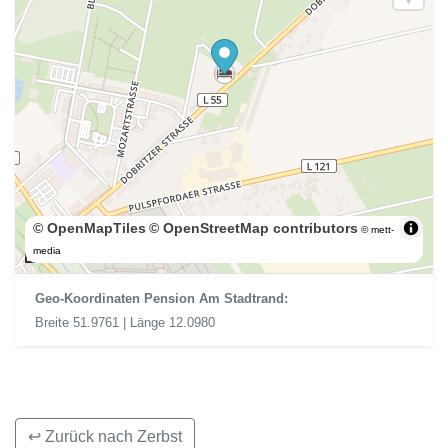
© OpenMapTiles
© OpenStreetMap contributors
© mett-
200 m
media
Geo-Koordinaten Pension Am Stadtrand:
Breite 51.9761 | Länge 12.0980
↩ Zurück nach Zerbst