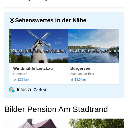
Sehenswertes in der Nähe
Windmühle Leitzkau
Bürgersee
Ki
Gommern
Aken an der Elbe
Möc
12,7 km
13,5 km
1
Infos zu
Zerbst
Bilder Pension Am Stadtrand