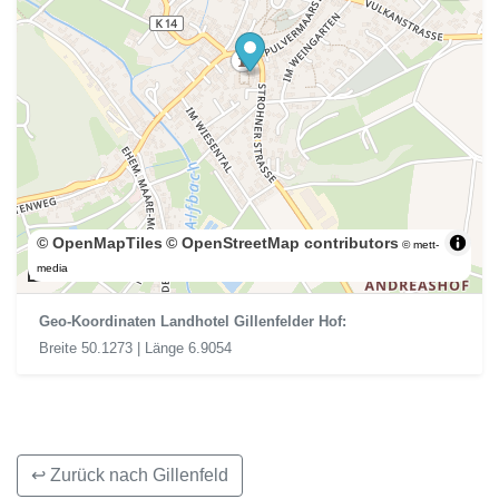
© OpenMapTiles
© OpenStreetMap contributors
© mett-
300 m
media
Geo-Koordinaten Landhotel Gillenfelder Hof:
Breite 50.1273 | Länge 6.9054
↩ Zurück nach Gillenfeld