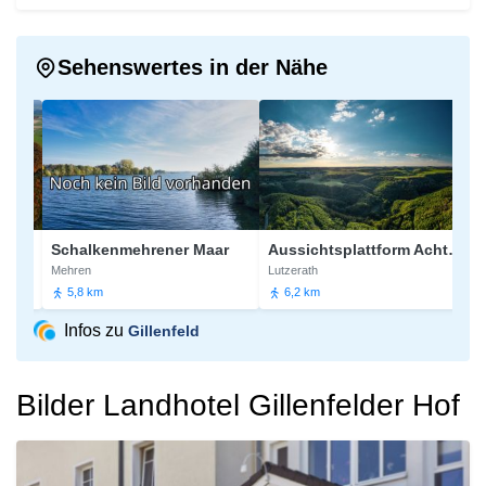
Sehenswertes in der Nähe
Schalkenmehrener Maar
Aussichtsplattform Achterhöhe
Ge
Mehren
Lutzerath
Bro
5,8 km
6,2 km
6
Infos zu
Gillenfeld
Bilder Landhotel Gillenfelder Hof