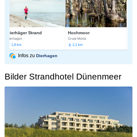
Dierhäger Strand
Hochmoor
Moort
Dierhagen
Graal-Müritz
Graal-Mü
1,8 km
2,1 km
2,2 k
Infos zu
Dierhagen
Bilder Strandhotel Dünenmeer