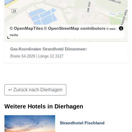
© OpenMapTiles
© OpenStreetMap contributors
© mett-
200 m
media
Geo-Koordinaten Strandhotel Dünenmeer:
Breite 54.2829 | Länge 12.3127
↩ Zurück nach Dierhagen
Weitere Hotels in Dierhagen
Strandhotel Fischland