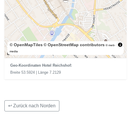
© OpenMapTiles
© OpenStreetMap contributors
© mett-
200 m
media
Geo-Koordinaten Hotel Reichshof:
Breite 53.5924 | Länge 7.2129
↩ Zurück nach Norden