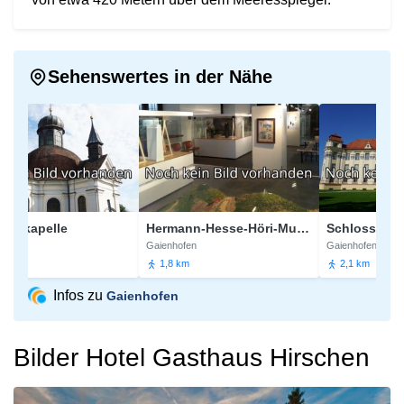
Sehenswertes in der Nähe
uskapelle
Hermann-Hesse-Höri-Museum
Schloss
n
Gaienhofen
Gaienhofen
1,8 km
2,1 km
Infos zu
Gaienhofen
Bilder Hotel Gasthaus Hirschen