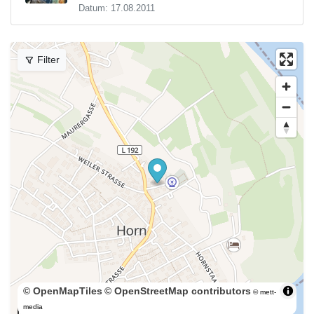
Datum: 17.08.2011
Filter
© OpenMapTiles
© OpenStreetMap contributors
© mett-
300 m
media