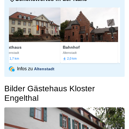
Rathaus
Bahnhof
St. Ni
Altenstadt
Altenstadt
Altenstad
1,7 km
2,0 km
2,0 k
Infos zu
Altenstadt
Bilder Gästehaus Kloster
Engelthal