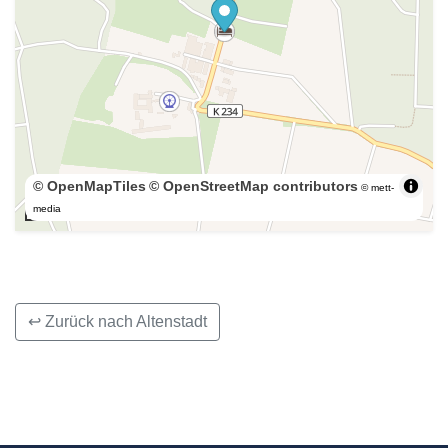
© OpenMapTiles
© OpenStreetMap contributors
© mett-
300 m
media
↩ Zurück nach Altenstadt