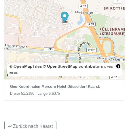
© OpenMapTiles
© OpenStreetMap contributors
© mett-
200 m
media
Geo-Koordinaten Mercure Hotel Düsseldorf Kaarst:
Breite 51.2196 | Länge 6.6375
↩ Zurück nach Kaarst