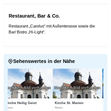
Restaurant, Bar & Co.
Restaurant „Carolus“ mit Außenterasse sowie die
Bar/ Bistro „Hi-Light“.
Sehenswertes in der Nähe
Kirche Heilig Geist
Kirche St. Marien
Löwen
Neuss
Neuss
Kaarst