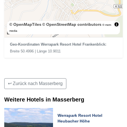
© OpenMapTiles
© OpenStreetMap contributors
© mett-
300 m
media
Geo-Koordinaten Werrapark Resort Hotel Frankenblick:
Breite 50.4996 | Länge 10.9011
↩ Zurück nach Masserberg
Weitere Hotels in Masserberg
Werrapark Resort Hotel
Heubacher Höhe