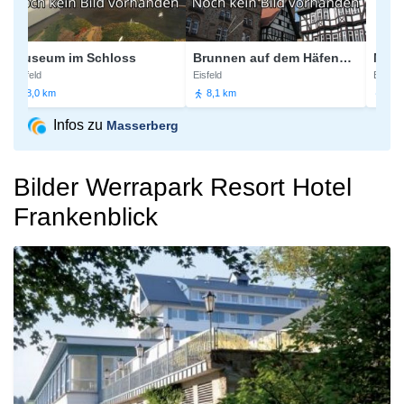
useum im Schloss
Brunnen auf dem Häfenmarkt
Marktbr
sfeld
Eisfeld
Eisfeld
8,0 km
8,1 km
8,1 km
Infos zu
Masserberg
Bilder Werrapark Resort Hotel
Frankenblick