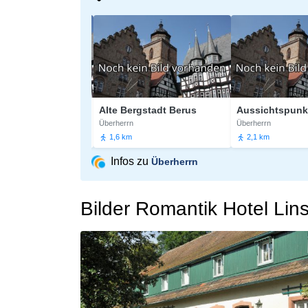
Historischer Gutshof Linslerhof
Alte Bergstadt Berus
Überherrn
Überherrn
1,6 km
2,1 km
Infos zu
Überherrn
Bilder Romantik Hotel Lins