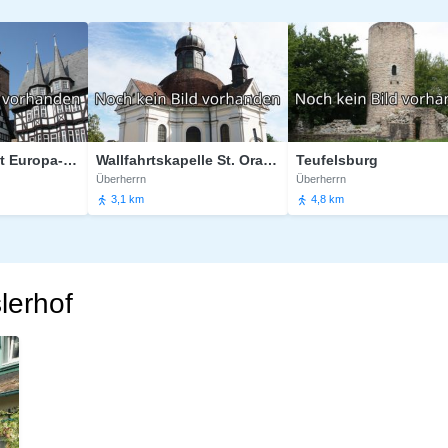
Aussichtspunkt Europa-Denkmal
Wallfahrtskapelle St. Oranna
Teufelsburg
Überherrn
Überherrn
3,1 km
4,8 km
lerhof