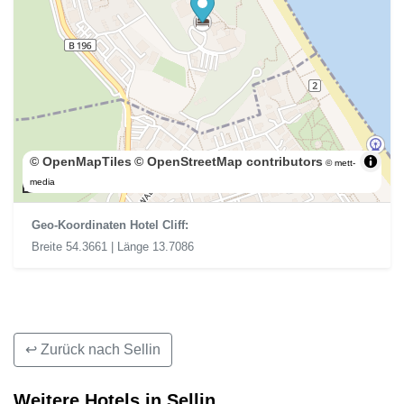
© OpenMapTiles
© OpenStreetMap contributors
© mett-
200 m
media
Geo-Koordinaten Hotel Cliff:
Breite 54.3661 | Länge 13.7086
↩ Zurück nach Sellin
Weitere Hotels in Sellin