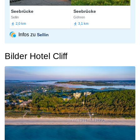
Seebrücke
Seebrücke
Knei
Sellin
Göhren
Göhre
2,0 km
3,1 km
3,4
Infos zu
Sellin
Bilder Hotel Cliff