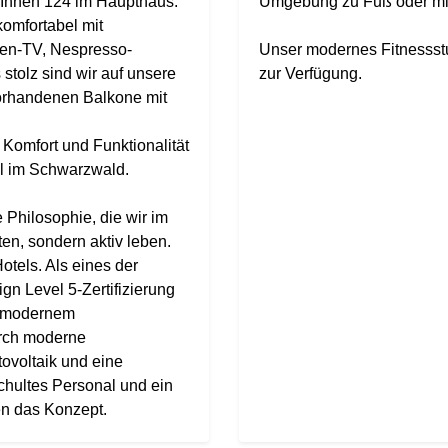
 Ihnen 124 im Haupthaus.
Umgebung zu Fuß oder mi
omfortabel mit
een-TV, Nespresso-
Unser modernes Fitnessstud
stolz sind wir auf unsere
zur Verfügung.
vorhandenen Balkone mit
Komfort und Funktionalität
el im Schwarzwald.
e Philosophie, die wir im
en, sondern aktiv leben.
otels. Als eines der
gn Level 5-Zertifizierung
it modernem
urch moderne
voltaik und eine
chultes Personal und ein
n das Konzept.