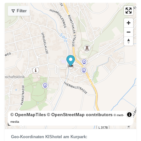
Filter
© OpenMapTiles
© OpenStreetMap contributors
© mett-
300 m
media
Geo-Koordinaten KIShotel am Kurpark: