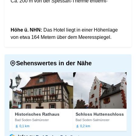
Ca. 200 m von der Spessart-Therme entfernt-
Höhe ü. NHN:
Das Hotel liegt in einer Höhenlage
von etwa 164 Metern über dem Meeresspiegel.
Sehenswertes in der Nähe
us
Historisches Rathaus
Schloss Huttenschloss
B
Bad Soden-Salmünster
Bad Soden-Salmünster
Ba
0,1 km
0,2 km