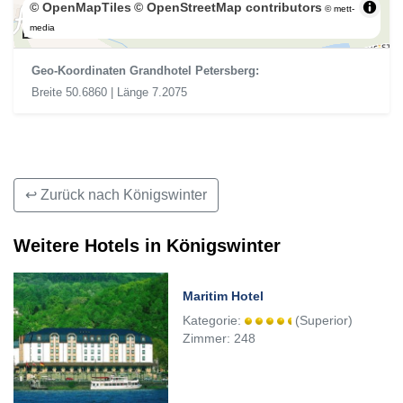
© OpenMapTiles
© OpenStreetMap contributors
© mett-
300 m
media
Geo-Koordinaten Grandhotel Petersberg:
Breite 50.6860 | Länge 7.2075
↩ Zurück nach Königswinter
Weitere Hotels in Königswinter
Maritim Hotel
Kategorie:
(Superior)
Zimmer: 248