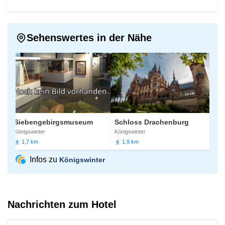
Sehenswertes in der Nähe
Siebengebirgsmuseum
Schloss Drachenburg
Königswinter
Königswinter
Königs
1,7 km
1,9 km
2,4
Infos zu
Königswinter
Nachrichten zum Hotel