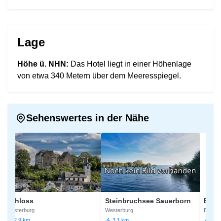
Lage
Höhe ü. NHN:
Das Hotel liegt in einer Höhenlage
von etwa 340 Metern über dem Meeresspiegel.
Sehenswertes in der Nähe
Schloss
Steinbruchsee Sauerborn
Basaltp
esterburg
Westerburg
Bad Marien
2,9 km
3,1 km
7,4 km