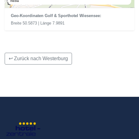
300 m
media
Geo-Koordinaten Golf & Sporthotel Wiesensee:
Breite 50.5873 | Länge 7.9891
↩ Zurück nach Westerburg