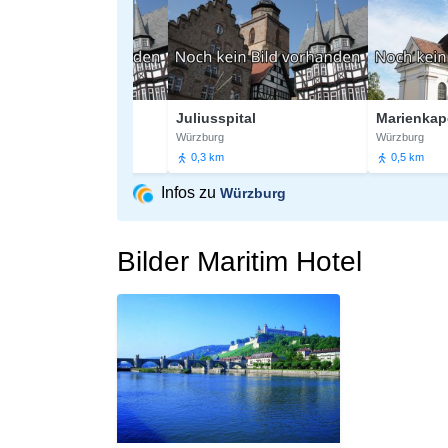
nen
Juliusspital
Marienkapelle
Würzburg
Würzburg
0,3 km
0,5 km
Infos zu
Würzburg
Bilder Maritim Hotel