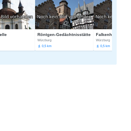
Röntgen-Gedächtnisstätte
Falkenhaus
Würzburg
Würzburg
0,5 km
0,5 km