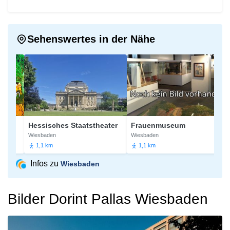
Sehenswertes in der Nähe
n
Hessisches Staatstheater
Frauenmuseum
K
Wiesbaden
Wiesbaden
Wi
1,1 km
1,1 km
Infos zu
Wiesbaden
Bilder Dorint Pallas Wiesbaden