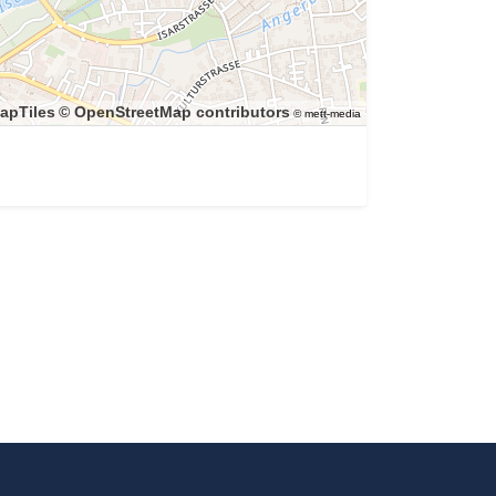
apTiles
© OpenStreetMap contributors
© mett-media