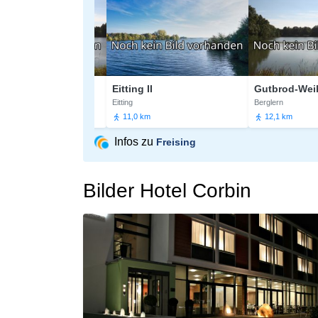
Weiher
Eitting II
Gutbrod-Weiher
Eitting
Berglern
11,0 km
12,1 km
Infos zu
Freising
Bilder Hotel Corbin