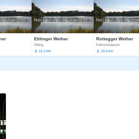
Eittinger Weiher
Rottegger Weiher
Eitting
Fahrenzhausen
12,1 km
13,4 km