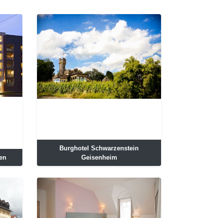
Burghotel Schwarzenstein
en
Geisenheim