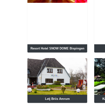
Resort Hotel SNOW DOME Bispingen
Letj Briis Amrum
K