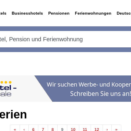
els
Businesshotels
Pensionen
Ferienwohnungen
Deutsc
erien
Anfang
Vorherige
Nächste
Ende
«
‹
6
7
8
9
10
11
12
›
»