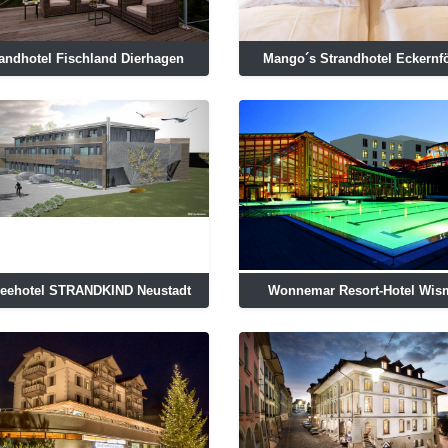
andhotel Fischland Dierhagen
Mango´s Strandhotel Eckernf
seehotel STRANDKIND Neustadt
Wonnemar Resort-Hotel Wis