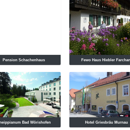
Pension Schachenhaus
Fewo Haus Hiebler Farchan
neippianum Bad Wörishofen
Hotel Griesbräu Murnau