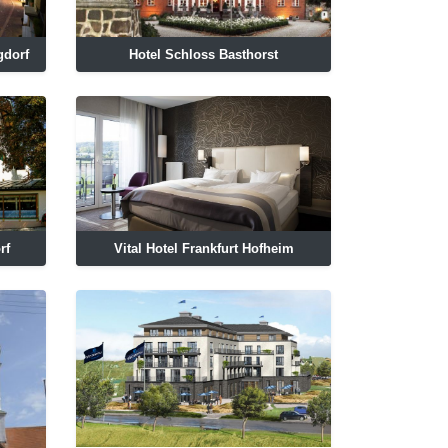
gdorf
Hotel Schloss Basthorst
rf
Vital Hotel Frankfurt Hofheim