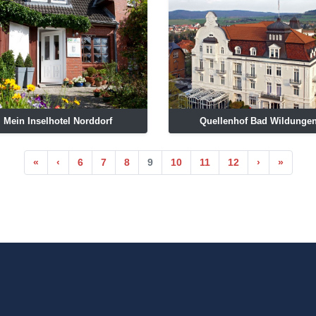
Mein Inselhotel Norddorf
Quellenhof Bad Wildunge
Anfang
Vorherige
Nächste
Ende
«
‹
6
7
8
9
10
11
12
›
»