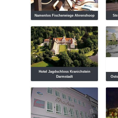
Namenlos Fischerwiege Ahrenshoop
Str
Hotel Jagdschloss Kranichstein
Darmstadt
Ost