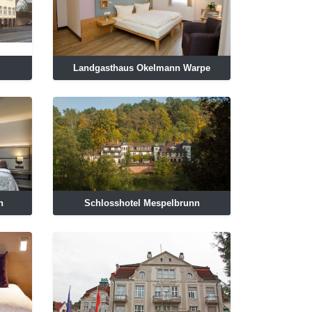
Landgasthaus Okelmann Warpe
n
Schlosshotel Mespelbrunn