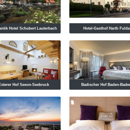
ntik Hotel Schubert Lauterbach
Hotel-Gasthof Harth Fulda
Esterer Hof Seeon-Seebruck
Badischer Hof Baden-Bade