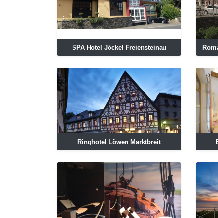
SPA Hotel Jöckel Freiensteinau
Roma
Ringhotel Löwen Marktbreit