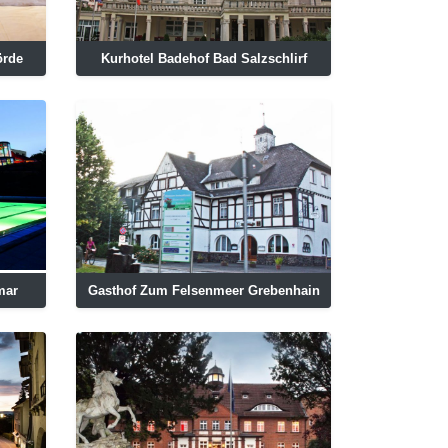
örde
Kurhotel Badehof Bad Salzschlirf
mar
Gasthof Zum Felsenmeer Grebenhain