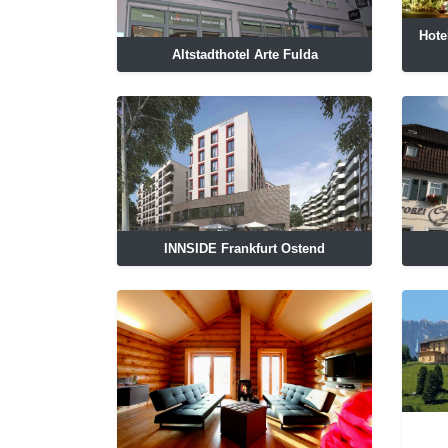
Hote
Altstadthotel Arte Fulda
INNSIDE Frankfurt Ostend