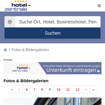
Suchen
Fotos & Bildergalerien
Anzeige
Fotos & Bildergalerien
Anfang
Vorherige
Nächste
Ende
«
‹
6
7
8
9
10
11
12
›
»