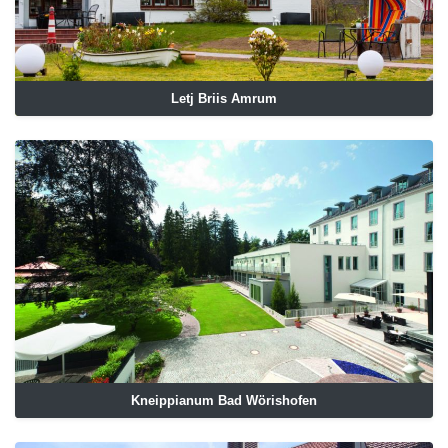
Letj Briis Amrum
Kneippianum Bad Wörishofen