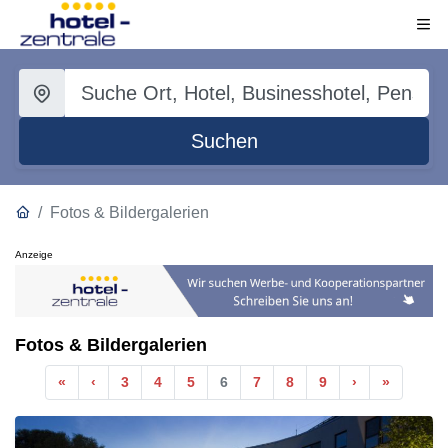
Suchen
Fotos & Bildergalerien
Anzeige
Fotos & Bildergalerien
Anfang
Vorherige
Nächste
Ende
«
‹
3
4
5
6
7
8
9
›
»