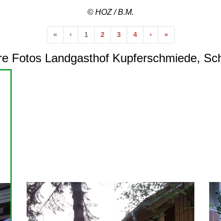
© HOZ / B.M.
Anfang
Vorherige
Nächste
Ende
«
‹
1
2
3
4
›
»
re Fotos Landgasthof Kupferschmiede, Sch