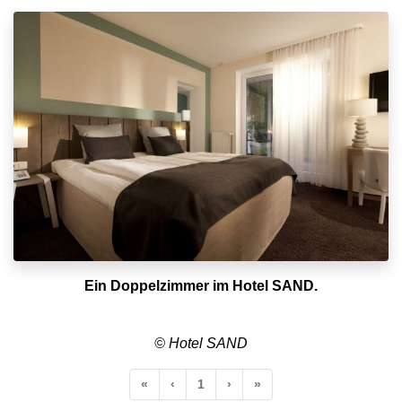
Ein Doppelzimmer im Hotel SAND.
© Hotel SAND
Anfang
Vorherige
Nächste
Ende
«
‹
1
›
»