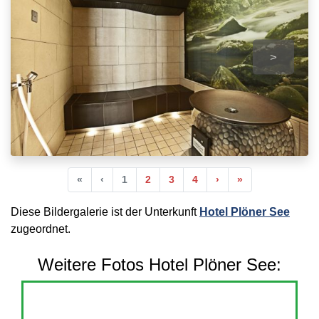
>
Anfang
Vorherige
Nächste
Ende
«
‹
1
2
3
4
›
»
Diese Bildergalerie ist der Unterkunft
Hotel Plöner See
zugeordnet.
Weitere Fotos Hotel Plöner See: