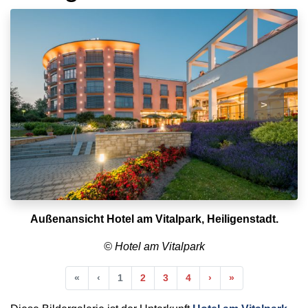
>
Außenansicht Hotel am Vitalpark, Heiligenstadt.
© Hotel am Vitalpark
Anfang
Vorherige
Nächste
Ende
«
‹
1
2
3
4
›
»