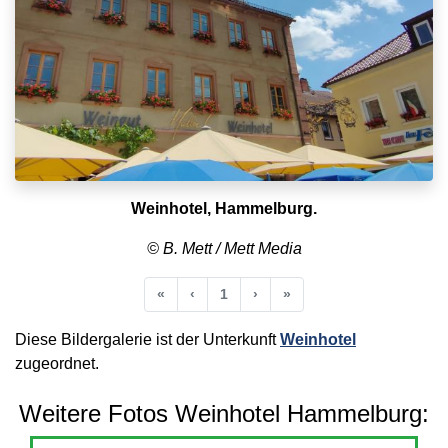
Weinhotel, Hammelburg.
© B. Mett / Mett Media
Anfang
Vorherige
Nächste
Ende
«
‹
1
›
»
Diese Bildergalerie ist der Unterkunft
Weinhotel
zugeordnet.
Weitere Fotos Weinhotel Hammelburg: