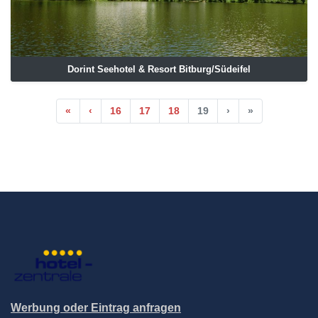
Dorint Seehotel & Resort Bitburg/Südeifel
Anfang
Vorherige
Nächste
Ende
«
‹
16
17
18
19
›
»
Werbung oder Eintrag anfragen