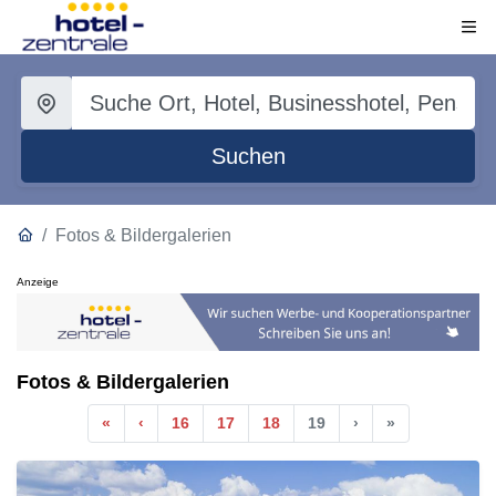
Suchen
Fotos & Bildergalerien
Anzeige
Fotos & Bildergalerien
Anfang
Vorherige
Nächste
Ende
«
‹
16
17
18
19
›
»