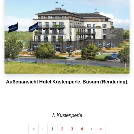
>
Außenansicht Hotel Küstenperle, Büsum (Rendering).
© Küstenperle
Anfang
Vorherige
Nächste
Ende
«
‹
1
2
3
4
›
»